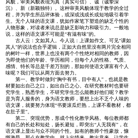
风貌，审美风貌表现为真（真实可信）、诚（诚挚深
沉）、新（新颖独特）。这种审美风貌体现于教学的全过
程，并为学生所品评体验，或深或浅或长或短地吸引着学
生。无个人味的语文课，犹如作家笔下塑造的缺乏个性的
人物形象，对读者来说总是缺乏影响力和吸引力。一般地
说，这样的语文课不可能是“有滋有味”的。
古人云：文如其人。今人说：上课如作文。可见“课如
其人”的说法也合乎逻辑，正如大自然里没有两片完全相同
的树叶一样，世界上也没有两个个性绝对相同的教师，因
为即使他们的年龄、学历相同，但每个人的性格、气质、
感情、特长等总是千差万别的，那如何使语文课富有个人
味呢？我们可以从两方面去努力。
第一、教学时做到“胸中有书，目中有人”，也就是教
材要如出自己之口，如出自己之心。在研究教材时也要研
究学生，熟悉学生，不研究学生怎么能教好他们呢？教学
是为育人服务的，身为语文教师，要想上出不乏个人味的
语文课，就要努力体现“书要滚瓜烂熟，上课不看教材，都
在肚子里”。
第二、突现优势，形成个性化教学风格。每位教师都
有自己的长处和短处，扬长避短，即突出“人无我有”，在
语文课上显出与众不同的个性。如有的教师个性豪放，慷
慨激昂，那么在教学中，就上出情来，教出意来，让学生