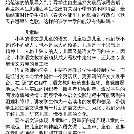
始范读的情景导入到引导学生自主选择文段品读语言后，
再发散学生思维让学生说出有关四个季节的不同特点。最
后结束时让学生模仿《春天在哪里》的歌曲进行改创《秋
天在哪里》之歌。这样的课学生学的能没有滋味吗？
二、儿童味
小学的语文是儿童的语文。儿童就是儿童，他们既不
是缩小的成人，也不是成人的预备。儿童是一个思想上、
精神上、人格上独立的人，儿童又是语文学习的主人，因
此，小学语文教学必须从成人霸权中走出来，还儿童以发
展语文素养的自主权。
语文教师的任务，主要不是教导学生和控制学生，而
是通过文本向学生提供一个更活跃、更开阔的语文实践平
台。在“还”的过程中，语文教师应该自起至终、自觉自愿
地成为学生实践的组织者、服务者和帮助者。激发学生的
阅读愿望和激情；洞察学生在语文实践过程中可能遇到的
困难和障碍；诱发学生作为一名读者的发展和创见；带领
学生经由语文课走向一片新的语文天地。为此，我们必须
了解儿童、研究儿童、懂得儿童的文化。
要在语文课体现“儿童味”，更重要的是凸现儿童的主
体地位，把儿童的精神融入语文课，让童声、童心、童趣
在老师的唤醒、激励和鼓舞中真实体现。