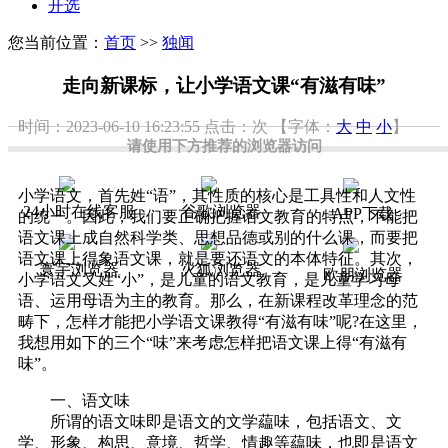
开选
您当前位置：
首页
>>
独闻
走向新课标，让小学语文课“有滋有味”
时间：2023-06-10 16:23:55
点击：
次
【字体：
大
中
小
】
请使用下方推荐的浏览器访问
小学语文，首先姓“语”，其性质的核心是工具性和人文性
24小时在线客服
谷歌浏览器
APP下载
的统一。因此，我们要正确把握语文教育的特点，不能把
语文课上成自然科学类、思想品德或别的什么课，而要把
语文课上得象语文课，就是要还语文的本体特征。其次，
寰宇浏览器
火狐浏览器
欧朋浏览器
小学语文又姓“小”，是儿童的语文教育，是儿童学习母
语、运用母语为主的教育。那么，在新课程改革理念的范
畴下，怎样才能把小学语文课教得“有滋有味”呢?在这里，
我想用如下的三个“味”来考虑怎样把语文课上得“有滋有
味”。
一、语文味
所谓的语文味即是语文的文学藴味，包括语文、文
学、形象、构思、意境、哲学、情趣等藴味，也即是语文