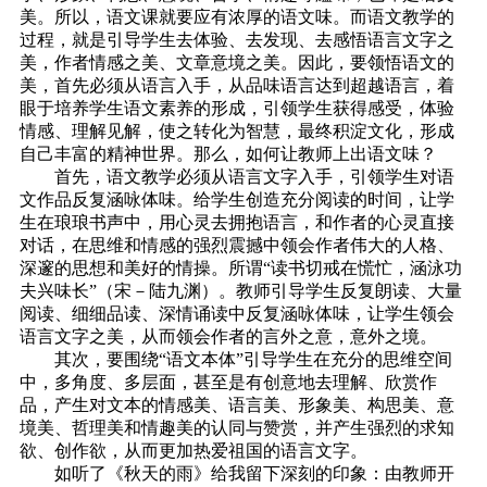
美。所以，语文课就要应有浓厚的语文味。而语文教学的
过程，就是引导学生去体验、去发现、去感悟语言文字之
美，作者情感之美、文章意境之美。因此，要领悟语文的
美，首先必须从语言入手，从品味语言达到超越语言，着
眼于培养学生语文素养的形成，引领学生获得感受，体验
情感、理解见解，使之转化为智慧，最终积淀文化，形成
自己丰富的精神世界。那么，如何让教师上出语文味？
首先，语文教学必须从语言文字入手，引领学生对语
文作品反复涵咏体味。给学生创造充分阅读的时间，让学
生在琅琅书声中，用心灵去拥抱语言，和作者的心灵直接
对话，在思维和情感的强烈震撼中领会作者伟大的人格、
深邃的思想和美好的情操。所谓“读书切戒在慌忙，涵泳功
夫兴味长”（宋－陆九渊）。教师引导学生反复朗读、大量
阅读、细细品读、深情诵读中反复涵咏体味，让学生领会
语言文字之美，从而领会作者的言外之意，意外之境。
其次，要围绕“语文本体”引导学生在充分的思维空间
中，多角度、多层面，甚至是有创意地去理解、欣赏作
品，产生对文本的情感美、语言美、形象美、构思美、意
境美、哲理美和情趣美的认同与赞赏，并产生强烈的求知
欲、创作欲，从而更加热爱祖国的语言文字。
如听了《秋天的雨》给我留下深刻的印象：由教师开