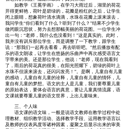
如教学《王冕学画》，在学习大雨过后，湖里的荷花
开得更鲜艳，荷叶是碧绿的，花瓣是粉红的之后，让学生
闭上眼睛，想象荷叶清水滴滴，水珠在花瓣上滚来滚去，
我问学生“你们看到了什么？听到了什么？”结果不少学生
做闭眼沉思状，努力去想那幅美丽的荷花图。一位学生冲
出一句：“老师，我什么也没看到！”这是真实的。此时，
我并没有训斥那位学生，而是调整了一下教学，跟学生
说：“那我们一起再去看看，再去听听吧。”然后播放有配
乐的语文朗读，让学生在悠扬的乐曲声中再次感受语言文
字带来的美。还是那位学生，他说：“老师，现在我看到
了，雨后的荷花真的很美，在阳光照耀下，碧绿的荷叶上
水珠不但滚来滚去，还闪闪发亮！”。是啊，儿童自有儿童
的感动，儿童自有儿童的诠释，儿童自有儿童的情怀，儿
童自有儿童的梦想。语文的主人是儿童，我们要尊重儿童
的原始表达，要体会语言的真意，要让儿童真情流露，语
文课就要尊重儿童的语文世界，上出儿童味来。
三、个人味
语文课的语文味，一般是说语文教师在教学过程中处
理教材、组织教学活动、选择教学手段、运用教学语言以
及教师的仪表风度等诸种因素，凝聚之后显示出来的审美